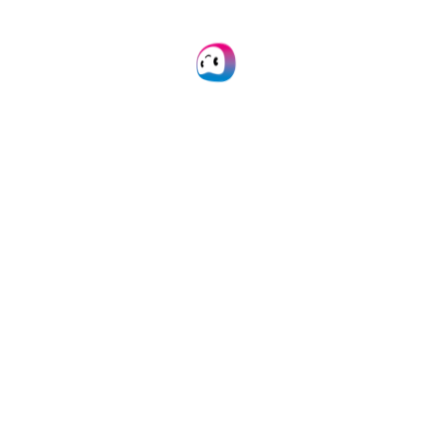
Doxis offre une
intégration facile via
notre plateforme, API ou
SDK, et une large
compatibilité avec les
principales plateformes
et outils. Nos
solutions
bien
documentées
garantissent
une expérience sans
problème et sans
difficulté.