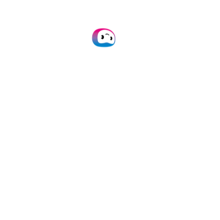
des factures et permet à de travailler 3x
plus vite
Logiciels & Technologies | Capture des factures |
Allemagne
CommentWeClapp automatise à 90 % le
traitement des factures et des reçus