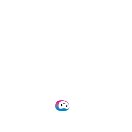
conformité renforcée dans ses
opérations financières.
Les bénéfices
Validation de factures plus
rapides