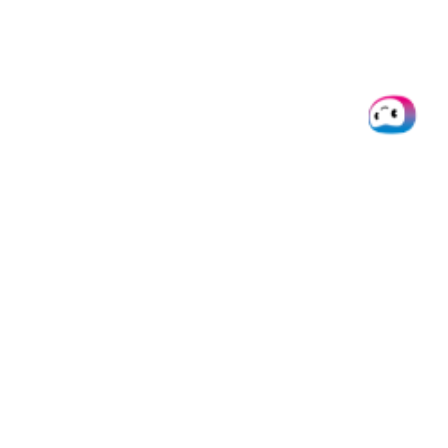
Doxis
Produkte
Integrati
Über uns
SpendControl
Alle
Integratio
Help desk
Firmenkarten
Microsoft
Jobs
Spesenmanagement
Dynamics 
Ressourcen
Rechnungsverarbeitung
Datev
Daten &
White Label Produkte
NetSuite
Privatsphäre
Doxis AI.dp
Quickbook
API Status
SAP
Presse
Xero
Kontakt