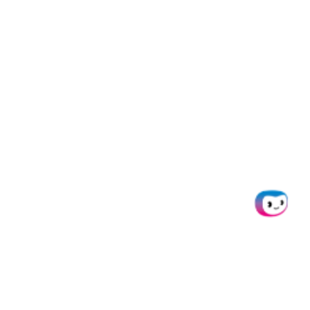
Um loszulegen, müssen Sie sich
nur mit Ihrer geschäftlichen E-
Mail-Adresse bei der
Plattform
anmelden
. Sie erhalten ein
Guthaben, mit dem Sie
verschiedene Funktionen der
AI.dp-Plattform testen können.
Sobald Sie ein Konto erstellt
haben, empfehlen wir Ihnen,
einen Blick auf die
Übersicht über
unsere Plattform
zu werfen.