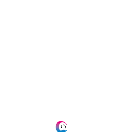
u unnötigen Engpässen,
ufgrund von Fehlern
s Ihnen, wichtige
tzlichen Aufwand zu
ellen, dass Sie nie
re herumliegen haben