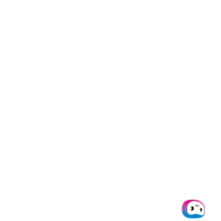
Doxis
Produkte
Integrati
Über uns
SpendControl
Alle
Integratio
Help desk
Firmenkarten