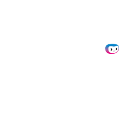
Doxis
Produkte
Integrati
Über uns
SpendControl
Alle
Integratio