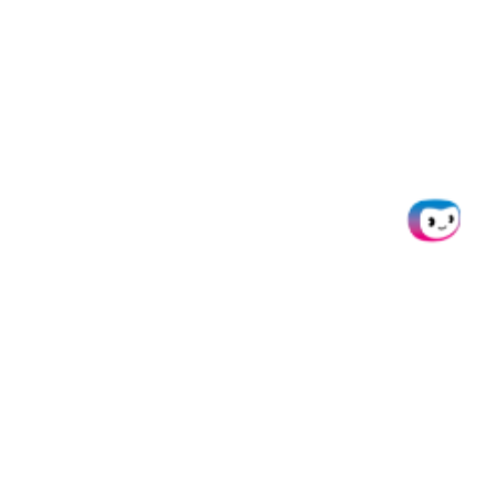
Datenschutz
Impressum
AGB
Cookie Consent
Die Karten werden von Pliant OY, identifiziert durch die Business-ID
3266913-9, gemäß einer Lizenz von VISA Europe Limited ausgegeben.
Pliant OY ist als autorisiertes E-Geld-Institut (EMI) anerkannt und von
der finnischen Finanzaufsichtsbehörde (FIN-FSA) ordnungsgemäß
zugelassen und reguliert.