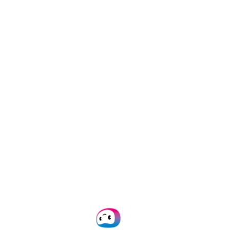
We nemen binnen 24 uur co
kantooruren ook bereiken
trouwd door
ruim 1.000
mooie mer