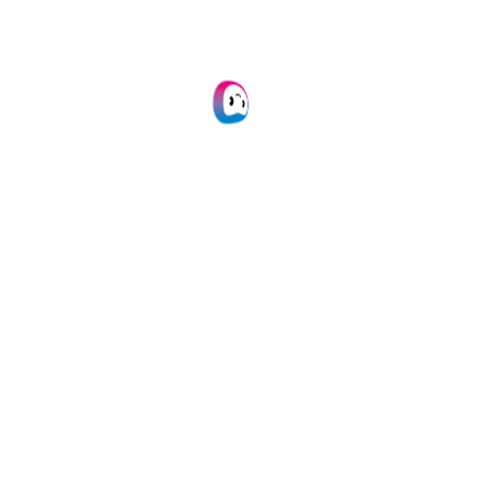
Doxis ondersteunt meer dan 3.000
klanten en ruim 5 miljoen gebruikers in
meer dan 150 landen. Meer informatie
is te vinden op
www.doxis.com
.