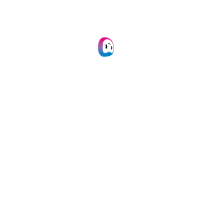
dag tegen
handmatig
werk
Geen vervelende
gegevensinvoer
meer voor
facturen en
bonnen. Onze
geavanceerde
scan en herken
(OCR) zet alle
documenten real-