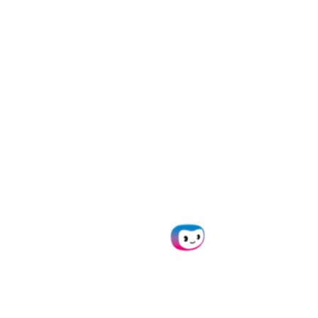
validaties.
Kruisverwijzingen met databases
Verrijk en valideer uw data door deze
automatisch in real-time te cross-checken met
interne of externe databases.