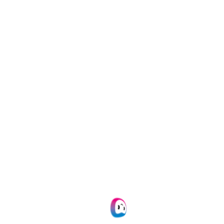
Controleer de leeftijd in een oogwenk met
behulp van AI
Gebruik AI-algoritmen om geboortedata
te valideren
Veel gebruikt in sectoren waar
leeftijdscontroles verplicht zijn
Lees meer
Kruiscontrole van