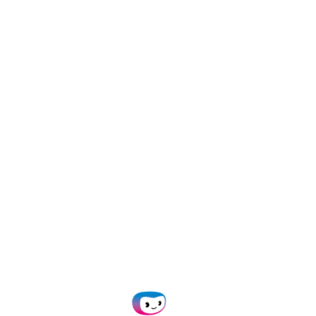
Ervaar de voordelen
van slimme ID-
verificatie
Reduceer kosten
Minder geld uitgeven aan processen
voor identiteitscontrole.