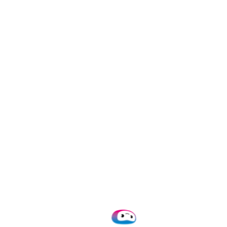
In vijf jaar met Doxis is CROP
aanzienlijk gegroeid, terwijl de
verwerkingstijd gelijk bleef, wat
aantoont dat het proces efficiënter
is geworden.