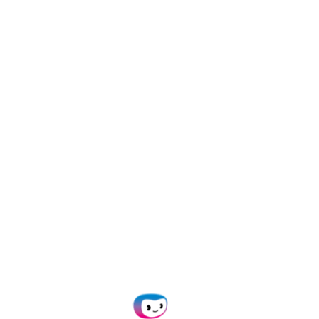
n: Intelligent Conten
edrijven vertraagt. Ons uniforme platform, gebou
.dp
, automatiseert de volledige document­levenscy
oals SAP, Salesforce en Microsoft 365 om een echte
Doxis Spen
Voorheen Klippa Spen
lligent Document
De toonaangevende 
 van toonaangevende
Automatiseert factuu
cumenten worden
van bedrijfskaarten, 
controle en inzicht h