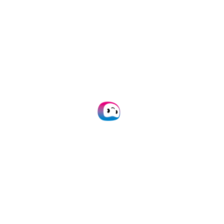
✓ Beveiligd
✓ Naleving
✓ Beschermd
✓ Hosted in EU
✓ Vertrouwd