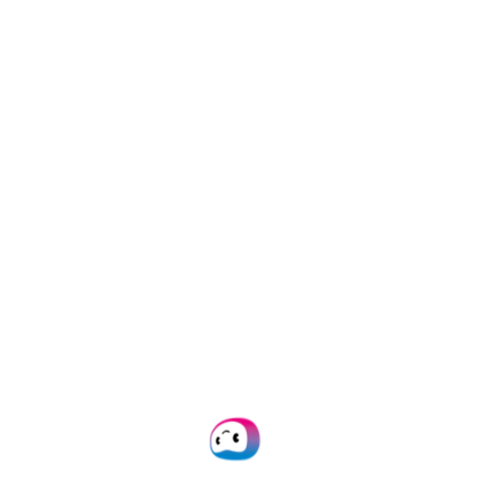
Customer Success and Support
Zakelijke creditcards
Lees de
succesverhalen
van