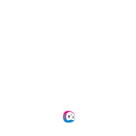
Factuur wordt ingediend
via de app,
webomgeving, of de Doxis mailbox
door middel van een automatische e-
mail forward.
De gegevens worden herkend
en de
relevante velden worden automatisch
ingevuld dankzij Doxis’ geavanceerde
OCR-technologie.
Het goedkeuringsproces is
geautomatiseerd
met meerdere
goedkeuringslagen en slimme
bedrijfsregels
, zodat de factuur bij de
juiste goedkeurder terechtkomt.
Alle gegevens worden
gesynchroniseerd
met Exact Globe.