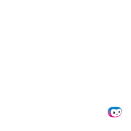
über unsere
Nutzerverwaltungsintegrationen
synchronisieren, um ein noch
besseres Erlebnis zu bieten.
Unterstützt Doxis
Kostenstellen,
Kostenträger und/oder
Projekte?