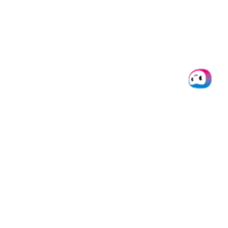
Doxis
Produkte
Integrati
Über uns
SpendControl
Alle
Integratio
Help desk
Firmenkarten
Microsoft
Jobs
Spesenmanagement
Dynamics 
Ressourcen
Rechnungsverarbeitung
Datev
Daten &
White Label Produkte
NetSuite
Privatsphäre
Doxis AI.dp
Quickbook
API Status
SAP
Presse
Xero
Kontakt