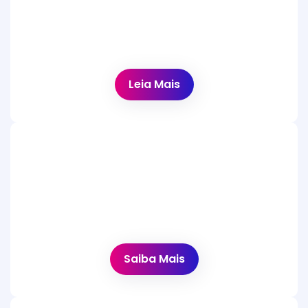
Cumprimos os regulamentos globais de
proteção de dados e de privacidade
internacional.
Leia Mais
Documentação
Explore a nossa documentação para uma
integração sem complicações e sem
problemas.
Saiba Mais