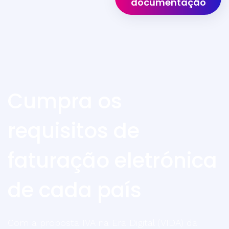
documentação
Cumpra os
requisitos de
faturação eletrónica
de cada país
Com a proposta IVA na Era Digital (VIDA) da