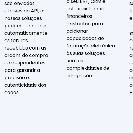
o seu ERP, CRM e
são enviadas
s
outros sistemas
através da API, as
f
financeiros
nossas soluções
e
existentes para
podem comparar
c
adicionar
automaticamente
s
capacidades de
as faturas
d
faturação eletrónica
recebidas com as
r
às suas soluções
ordens de compra
g
sem as
correspondentes
c
complexidades de
para garantir a
c
integração.
precisão e
i
autenticidade dos
c
dados.
P