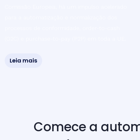
Comissão Europeia, há um impulso acelerado
para a automatização e normalização dos
processos de conformidade, order-to-cash
(O2C) e purchase-to-pay (P2P) em toda a UE.
Leia mais
Comece a automat