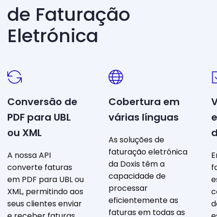
de Faturação
Eletrónica
Conversão de
Cobertura em
V
PDF para UBL
várias línguas
e
ou XML
As soluções de
faturação eletrónica
A nossa API
E
da Doxis têm a
converte faturas
f
capacidade de
em PDF para UBL ou
e
processar
XML, permitindo aos
c
eficientemente as
seus clientes enviar
d
faturas em todas as
e receber faturas
e