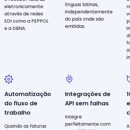
línguas latinas,
eletronicamente
n
independentemente
através de redes
v
do país onde são
EDI como a PEPPOL
p
emitidas.
e a DBNA.
i
d
f
a
i
Automatização
Integrações de
1
do fluxo de
API sem falhas
trabalho
Integre
perfeitamente com
Quando as faturas
A