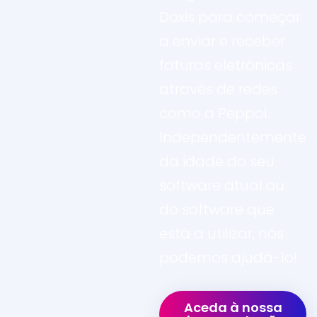
Doxis para começar
a enviar e receber
faturas eletrónicas
através de redes
como a Peppol.
Independentemente
da idade do seu
software atual ou
do software que
está a utilizar, nós
podemos ajudá-lo!
Aceda à nossa