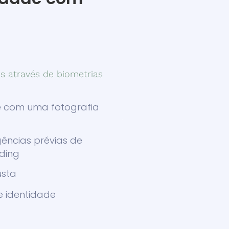
es através de biometrias
 com uma fotografia
gências prévias de
ding
usta
e identidade