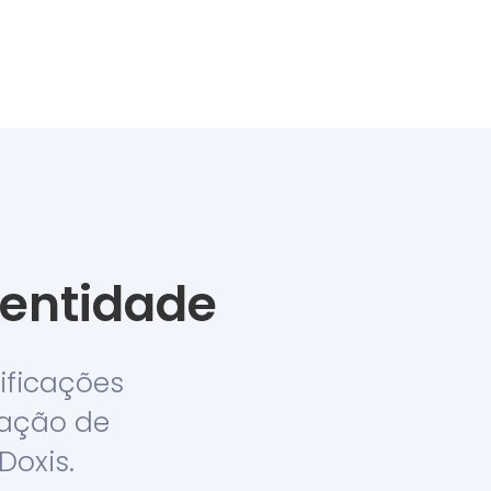
dentidade
rificações
cação de
Doxis.