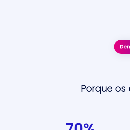
Dem
Porque os 
70
%