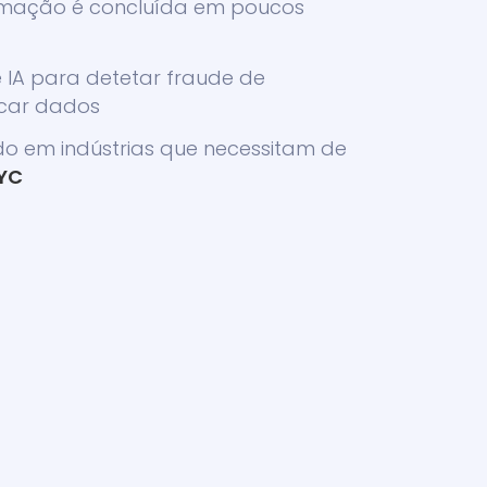
rmação é concluída em poucos
e IA para detetar fraude de
icar dados
do em indústrias que necessitam de
KYC