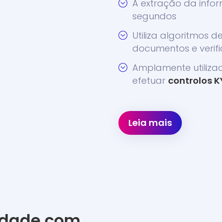
A extração da info
segundos
Utiliza algoritmos d
documentos e verif
Amplamente utiliza
efetuar
controlos 
Leia mais
tidade com