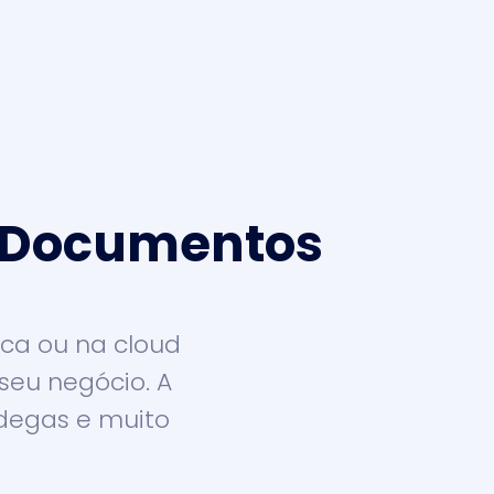
e Documentos
ica ou na cloud
seu negócio. A
ândegas e muito