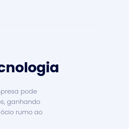
cnologia
mpresa pode
os, ganhando
egócio rumo ao