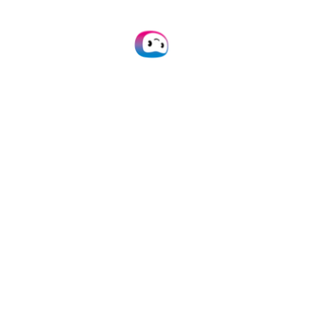
des documents
Recadrage et amélioration des images
automatisés
Permet aux utilisateurs
d’approuver la qualité de
l’image et les données
extraites
Extraire les points de données des
documents
Extraire les images et les signatures des
documents