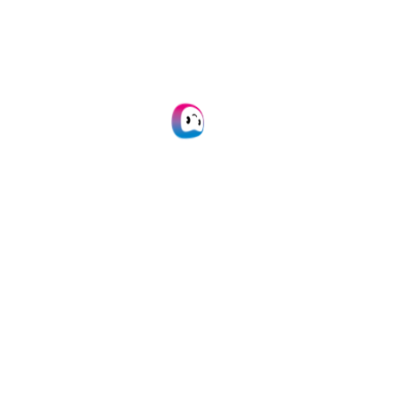
Approuver avec plusieurs couches ;
facile via l’environnement web et
l’application mobile
Gagnez du temps en matière de
réservation grâce aux suggestions de
réservation auto-apprenantes de
Klippa.
Planifier une démo en ligne