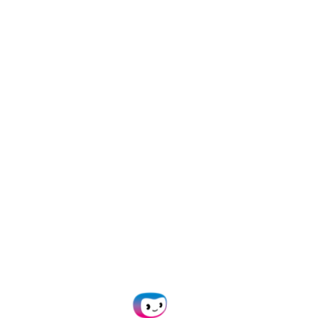
actures boosté par l’IA de Doxis, vous automatis
ation et vous concentrez enfin sur l’essentiel, votre
isez vos coûts
Réduisez l
lus rapidement en
Atteignez j
données. Réduisez le
l’extractio
nuez vos coûts.
adieu aux e
de facturation
Connectez
urez, validez et
Intégrez fa