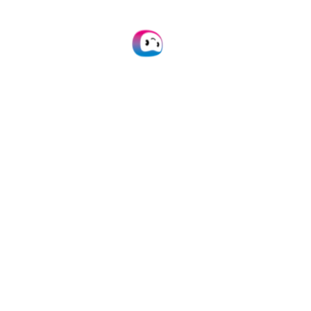
Automatisez les
traitements de vos
documents de
transit T1/T2 avec
nos solutions
Doxis offre une
intégration facile via
notre plateforme, API ou
SDK, et une large