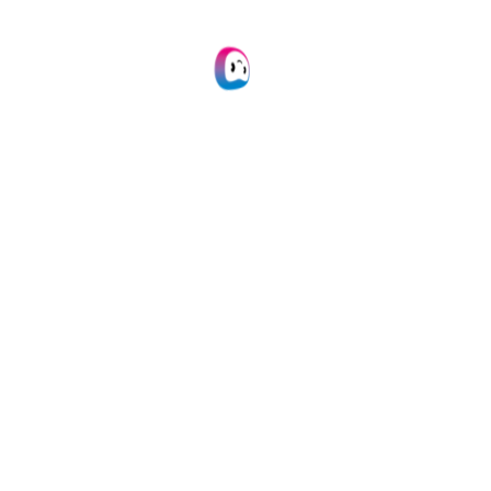
Classification des étiquettes de prix
et catégories de produits
Validations croisées des données
Automatisez les