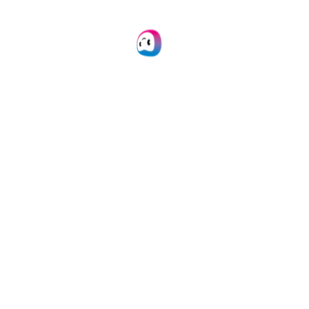
traitements de vos
connaissements
avec nos solutions
Doxis offre une
intégration facile via
notre plateforme, API ou
SDK, et une large
compatibilité avec les
principales plateformes
et outils. Nos
solutions
bien
documentées
garantissent