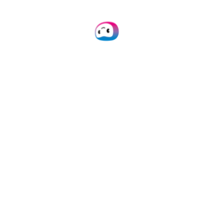
codes-barres avec
nos solutions
Doxis offre une
intégration facile via
notre plateforme, API ou
SDK, et une large
compatibilité avec les
principales plateformes
et outils. Nos
solutions
bien
documentées
garantissent