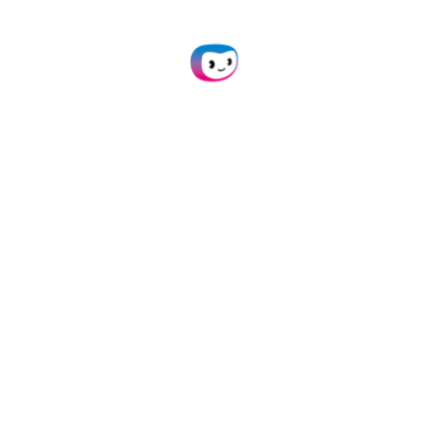
traitements de vos
bilans financiers
avec nos solutions
Doxis offre une
intégration facile via
notre plateforme, API ou
SDK, et une large
compatibilité avec les
principales plateformes
et outils. Nos