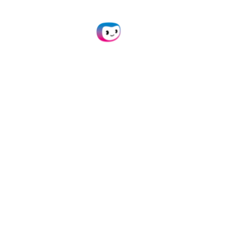
Automatisez les
traitements de vos
étiquettes
d’expédition avec
nos solutions
Doxis offre une
intégration facile via