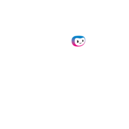
✓ Fiable
“C’est extrêmement agréable de travailler
avec une partie aussi ambitieuse que nous. La
volonté et la rapidité avec lesquelles Doxis a
mis en œuvre des modifications spécifiques
pour nous sont impressionnantes.”