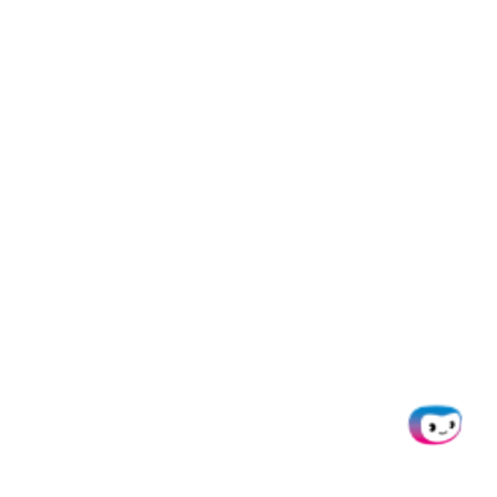
Ist die OCR für Zollerklärungen
mit Doxis DSGVO-konform?
Wie kann ich die OCR von Doxis
integrieren?
Was ist eine Zollerklärung?
Eine Zollerklärung ist eine formelle
Angabe, die von Privatpersonen
oder Unternehmen beim