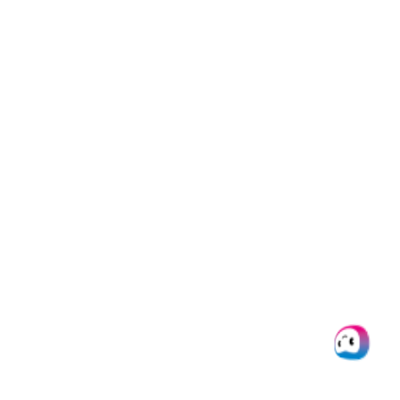
wie möglich aus Debit- und
Kreditkarten. Dadurch wird
sichergestellt, dass wir möglichst
viele Anwendungsfälle
unterstützen können. Gängige
Anwendungsfälle sind
Identitätsprüfung, User-
Onboarding, KYC und Zahlungen.
Kann Doxis beim Scannen