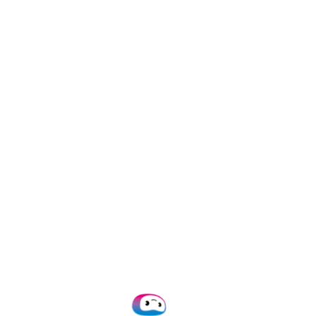
 met je
 wil integreren? Onze
loos aan op je
zonder omwegen of
d eenvoudig en stuur
ulaire business apps,
ware.