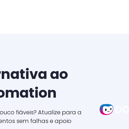
rnativa ao
omation
co fiáveis? Atualize para a
ntos sem falhas e apoio