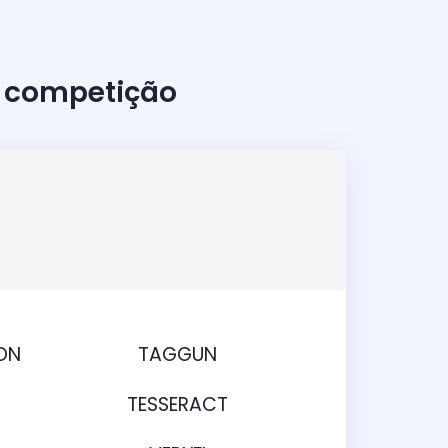
à competição
ON
TAGGUN
TESSERACT