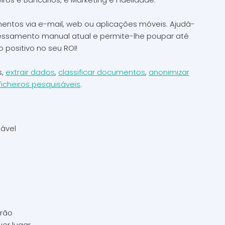
entos via e-mail, web ou aplicações móveis. Ajudá-
essamento manual atual e permite-lhe poupar até
positivo no seu ROI!
s,
extrair dados
,
classificar documentos
,
anonimizar
ficheiros pesquisáveis
.
gável
drão
uer lugar