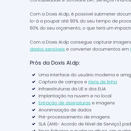
Com a Doxis AI.dp, é possível submeter docum
lo-á a poupar até 90% do seu tempo de proc
60% do seu orçamento, o que terá um impacto 
Com a Doxis AI.dp consegue capturar imagen
dados sensíveis
e converter documentos em
Prós da Doxis AI.dp:
Uma interface do usuário moderna e ami
Captura de campos e
itens de linha
Infraestruturas da UE e dos EUA
Implantação na nuvem e no local
Extração de assinaturas
e imagens
Anonimização de dados
Pré-processamento de imagens
SLA (ANS- Acordo de Nível de Serviço) pa
Envie ficheiros a qualquer altura, em qualq