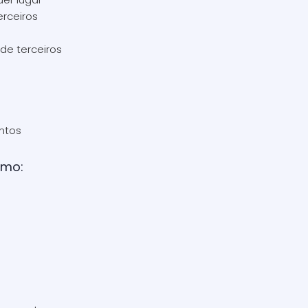
terceiros
de terceiros
ntos
omo: