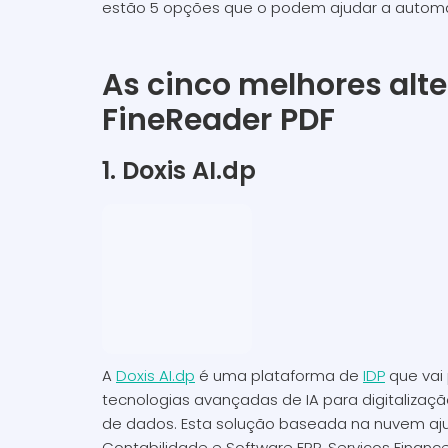
estão 5 opções que o podem ajudar a autom
As cinco melhores alte
FineReader
PDF
1. Doxis AI.dp
A
Doxis AI.dp
é uma plataforma de
IDP
que vai
tecnologias avançadas de IA para digitalização
de dados. Esta solução baseada na nuvem aju
Contabilidade e Software ERP, Serviços Finance