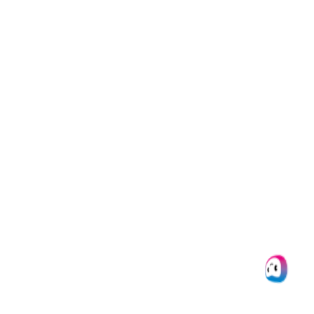
Alle Dienste, die Doxis anbietet,
sind vollständig DSGVO-konform.
Wir verwenden nur ISO-zertifizierte
Server innerhalb der
Europäischen Union für die
Verarbeitung von Rechnungen. Es
besteht eine Vereinbarung zur
Datenverarbeitung. Wir speichern
keine Daten von Ihnen oder Ihren
Kunden nach der Verarbeitung.