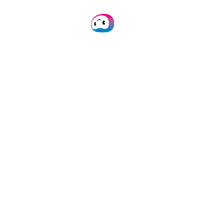
Gecentraliseerde tracking
& compliance
Gecentraliseerd beheer en goedkeuring van
creditcarduitgaven, met
verbeterde
compliance en auditgereedheid
.
Regelgestuurde
kostenplaats-toewijzing