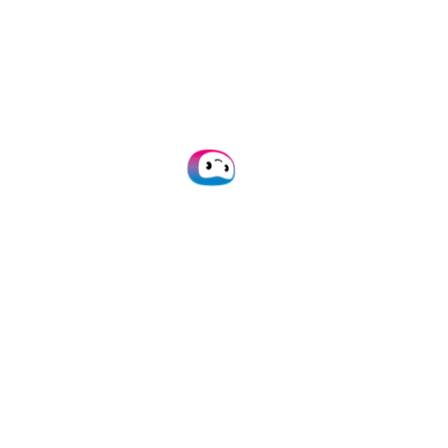
De voordelen voor
Modifi
Versnelde
factuurverwerking