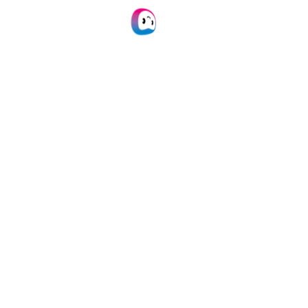
BTW op
gemeentelijke
belastingen
BTW op culturele