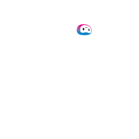
intuïtiever en gebruiksvriendelijker kan zijn (Capterra)
Prijzen
Starter plan
: Upload van 5 facturen en reconciliatie
van banktransacties, $29/maand
Standaard plan
: Massale reconciliatie van
banktransacties, $46/maand
Premium plan
: Extra ondersteuning voor meerdere
valuta, $62/maand
Voor de meest nauwkeurige en actuele informatie,
raadpleeg de
officiële prijspagina van Xero
.
Ideale bedrijfssoort en -grootte
: Xero is het meest
geschikt voor kleine tot middelgrote bedrijven met een
laag aantal ontvangen facturen.