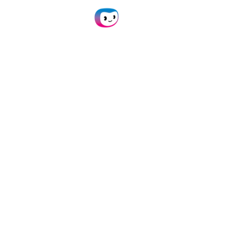
Koppelingen
Documentatie
Alle koppelingen
SpendControl API Docs
Exact Globe
Doxis AI.dp Docs