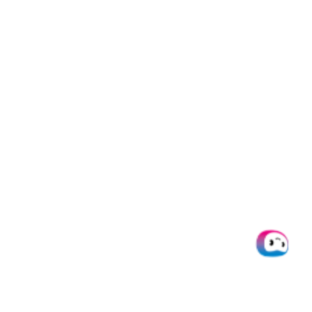
Datenschutz
Impressum
AGB
Cookie Consent
Die Karten werden von Pliant OY, identifiziert durch die Business-ID
3266913-9, gemäß einer Lizenz von VISA Europe Limited ausgegeben.
Pliant OY ist als autorisiertes E-Geld-Institut (EMI) anerkannt und von
der finnischen Finanzaufsichtsbehörde (FIN-FSA) ordnungsgemäß
zugelassen und reguliert.