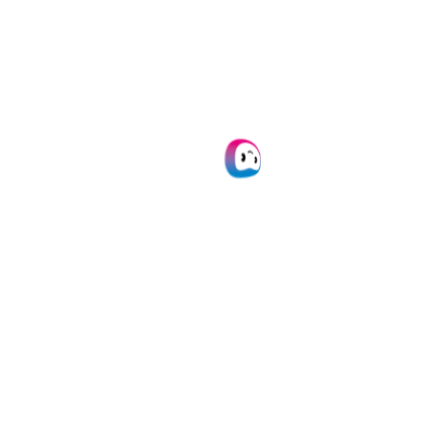
documentverwerking
Bespaar tijd en geld met Doxis
AI.dp. Verwerk moeiteloos
documenten met AI.
Plan demo
Lees meer
FAQ
Wat is een dubbele factuur?
Een dubbele factuur is een factuur die meer dan eens is
ingediend voor dezelfde goederen of diensten, hetzij