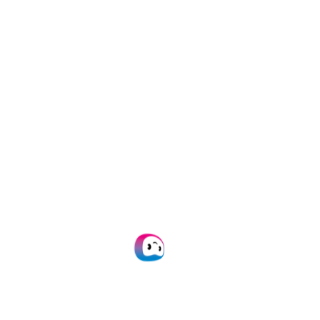
Beveiliging & compliance
We voldoen aan wereldwijde regelgeving voor
gegevens- en privacybescherming.
Meer informatie
Helpdesk
Onze helpdesk bevat meer dan 50 artikelen
om je verder te helpen.